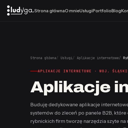
Strona główna
O mnie
Usługi
Portfolio
Blog
Ko
Strona główna
Usługi
Aplikacje internetowe
Ry
APLIKACJE INTERNETOWE · WOJ. ŚLĄSKI
Aplikacje 
Buduję dedykowane aplikacje internetowe 
systemów do zleceń po panele B2B, które el
rybnickich firm tworzę narzędzia szyte na