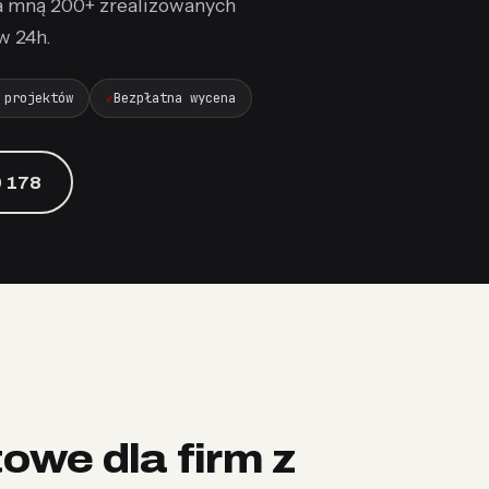
a mną 200+ zrealizowanych
w 24h.
 projektów
Bezpłatna wycena
 178
towe dla firm z