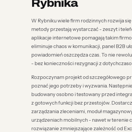
Rybnika
W Rybniku wiele firm rodzinnych rozwija si
metody przestają wystarczać - zeszyt i telef
aplikacje internetowe pomagają takim firm
eliminuje chaos w komunikacji, panel B2B uł
powiadomień oszczędza czas. To nie rewolucj
- bez konieczności rezygnacji z dotychczas
Rozpoczynam projekt od szczegółowego prz
poznać jego potrzeby i wyzwania. Następnie 
budowany osobno i testowany przed integrac
z gotowych funkcji bez przestojów. Dosta
zarządzania zleceniami, moduł magazynowy
urządzeniach mobilnych - nawet w terenie c
rozwiązanie zmniejszające zależność od Exce