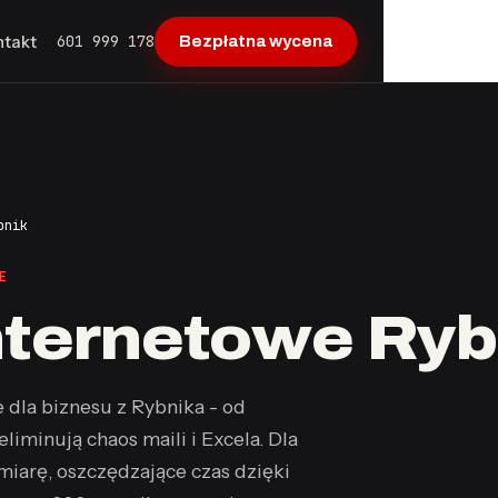
601 999 178
ntakt
Bezpłatna wycena
bnik
E
internetowe Ryb
dla biznesu z Rybnika - od
iminują chaos maili i Excela. Dla
 miarę, oszczędzające czas dzięki