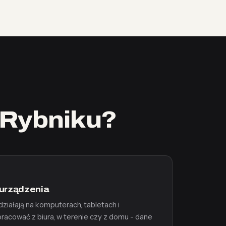
 Rybniku?
urządzenia
działają na komputerach, tabletach i
racować z biura, w terenie czy z domu - dane