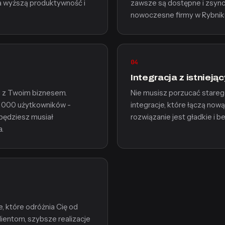
a wyższą produktywność i
zawsze są dostępne i zsync
nowoczesne firmy w Rybnik
04
Integracja z istniej
em z Twoim biznesem.
Nie musisz porzucać stareg
10 000 użytkowników -
integracje, które łączą nową
 będziesz musiał
rozwiązanie jest gładkie i b
.
, które odróżnia Cię od
lientom, szybsze realizacje