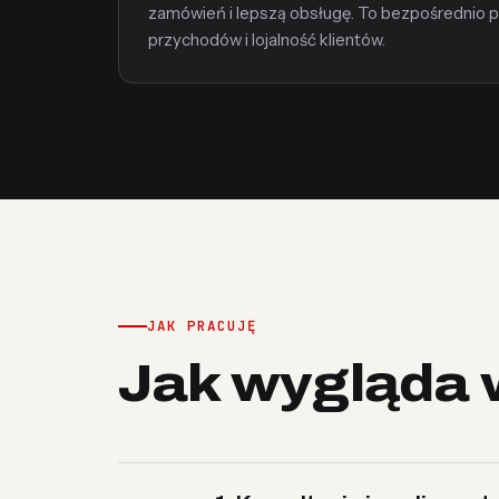
zamówień i lepszą obsługę. To bezpośrednio p
przychodów i lojalność klientów.
JAK PRACUJĘ
Jak wygląda 