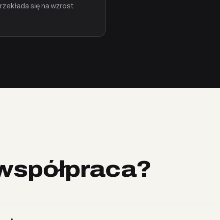
rzekłada się na wzrost
współpraca?