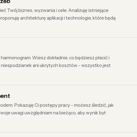
rzeb
Twój biznes, wyzwania i cele. Analizuję istniejące
roponuję architekturę aplikacji i technologie, które będą
armonogram. Wiesz dokładnie, co będziesz płacić i
a niespodzianek ani ukrytych kosztów - wszystko jest
ment
kodem. Pokazuję Ci postępy pracy - możesz śledzić, jak
Twoje uwagi uwzględniam na bieżąco, aby wynik był