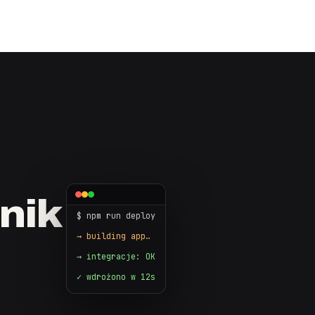
nik
$ npm run deploy
→ building app…
→ integracje: OK