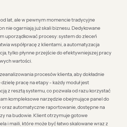
ę od lat, ale w pewnym momencie tradycyjne
on nie ogarniają już skali biznesu. Dedykowane
om uporządkować procesy: system do zleceń
atwia współpracę z klientami, a automatyzacja
a, tylko płynne przejście do efektywniejszej pracy
owych wartości.
eanalizowania procesów klienta, aby dokładnie
dzielę pracę na etapy - każdy moduł jest
ją z resztą systemu, co pozwala od razu korzystać
rczam kompleksowe narzędzie obejmujące panel do
 oraz automatyczne raportowanie, dostępne na
zy na budowie. Klient otrzymuje gotowe
la i maili, które może być łatwo skalowane wraz z