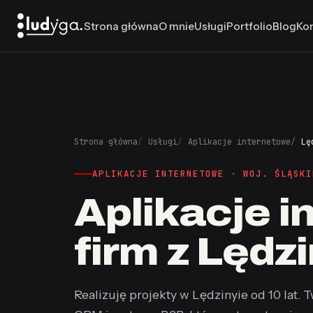
Strona główna
O mnie
Usługi
Portfolio
Blog
Ko
Strona główna
Usługi
Aplikacje internetowe
Lę
APLIKACJE INTERNETOWE · WOJ. ŚLĄSKI
Aplikacje i
firm z Lędz
Realizuję projekty w Lędzinyie od 10 lat.