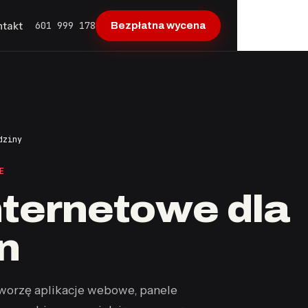
601 999 178
ntakt
Bezpłatna wycena
dziny
E
nternetowe dla
in
 Tworzę aplikacje webowe, panele