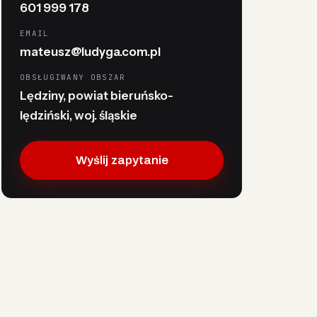
601 999 178
EMAIL
mateusz@ludyga.com.pl
OBSŁUGIWANY OBSZAR
Lędziny, powiat bieruńsko-
lędziński, woj. śląskie
Wyślij zapytanie