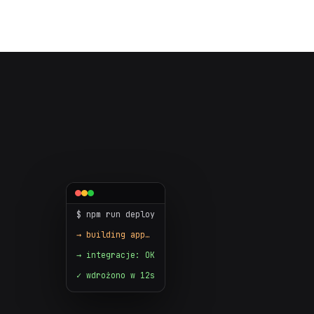
$ npm run deploy
→ building app…
→ integracje: OK