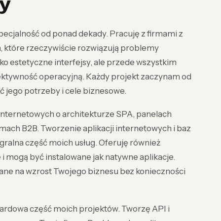
my
pecjalność od ponad dekady. Pracuję z firmami z
a, które rzeczywiście rozwiązują problemy
ko estetyczne interfejsy, ale przede wszystkim
fektywność operacyjną. Każdy projekt zaczynam od
 jego potrzeby i cele biznesowe.
ji internetowych o architekturze SPA, panelach
mach B2B. Tworzenie aplikacji internetowych i baz
gralna część moich usług. Oferuję również
 i mogą być instalowane jak natywne aplikacje.
wane na wzrost Twojego biznesu bez konieczności
ndardowa część moich projektów. Tworzę API i