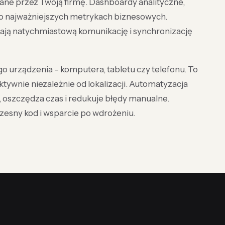
wane przez Twoją firmę. Dashboardy analityczne,
s o najważniejszych metrykach biznesowych.
iwiają natychmiastową komunikację i synchronizację
o urządzenia – komputera, tabletu czy telefonu. To
tywnie niezależnie od lokalizacji. Automatyzacja
oszczędza czas i redukuje błędy manualne.
esny kod i wsparcie po wdrożeniu.