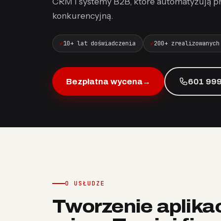
CRM i systemy B2B, które automatyzują p
konkurencyjną.
10+ lat doświadczenia
200+ zrealizowanych
Bezpłatna wycena
→
601 999
O USŁUDZE
Tworzenie aplika