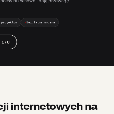
rocesy biznesowe i dają przewagę
 projektów
Bezpłatna wycena
 178
cji internetowych na