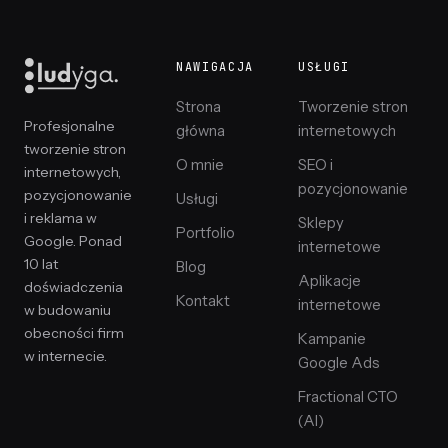
NAWIGACJA
USŁUGI
Strona
Tworzenie stron
Profesjonalne
główna
internetowych
tworzenie stron
O mnie
SEO i
internetowych,
pozycjonowanie
pozycjonowanie
Usługi
i reklama w
Sklepy
Portfolio
Google. Ponad
internetowe
10 lat
Blog
Aplikacje
doświadczenia
Kontakt
internetowe
w budowaniu
obecności firm
Kampanie
w internecie.
Google Ads
Fractional CTO
(AI)