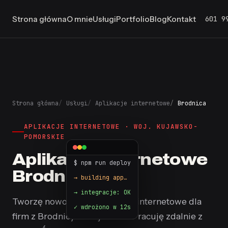
601 9
Strona główna
O mnie
Usługi
Portfolio
Blog
Kontakt
Strona główna
Usługi
Aplikacje internetowe
Brodnica
APLIKACJE INTERNETOWE · WOJ. KUJAWSKO-
POMORSKIE
Aplikacje internetowe
$ npm run deploy
Brodnica
→ building app…
→ integracje: OK
Tworzę nowoczesne aplikacje internetowe dla
firm z Brodnicy i całej Polski. Pracuję zdalnie z