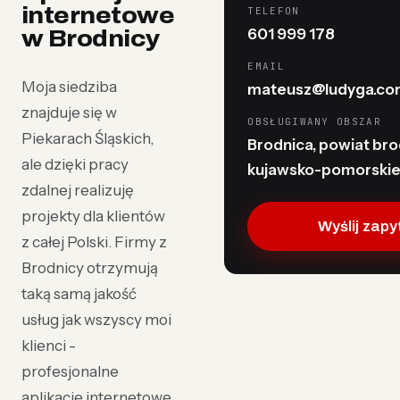
internetowe
TELEFON
601 999 178
w Brodnicy
EMAIL
Moja siedziba
mateusz@ludyga.com
znajduje się w
OBSŁUGIWANY OBSZAR
Piekarach Śląskich,
Brodnica, powiat brod
ale dzięki pracy
kujawsko-pomorski
zdalnej realizuję
projekty dla klientów
Wyślij zapy
z całej Polski. Firmy z
Brodnicy otrzymują
taką samą jakość
usług jak wszyscy moi
klienci -
profesjonalne
aplikacje internetowe,