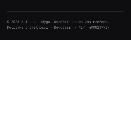
© 2026 Mateusz Ludyga. Wszelkie prawa zastrzeżone.
Polityka prywatności
·
Regulamin
· NIP: 4980237717