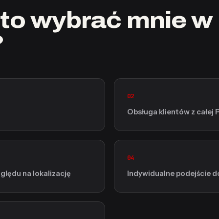
to wybrać mnie w
?
02
Obsługa klientów z całej 
04
lędu na lokalizację
Indywidualne podejście d