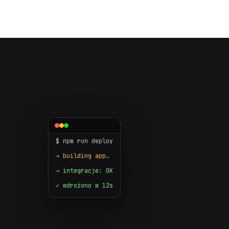
$ npm run deploy
→ building app…
→ integracje: OK