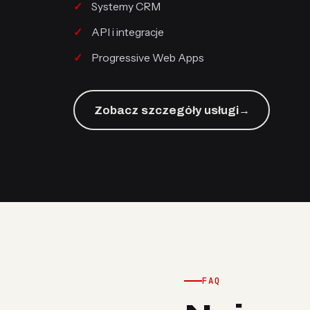
Systemy CRM
API i integracje
Progressive Web Apps
Zobacz szczegóły usługi
→
FAQ