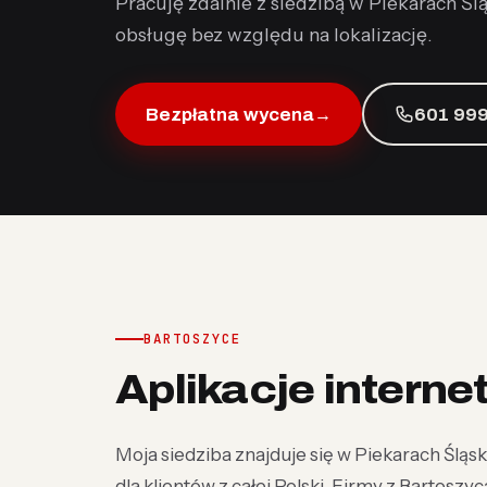
Pracuję zdalnie z siedzibą w Piekarach Śl
obsługę bez względu na lokalizację.
Bezpłatna wycena
→
601 999
BARTOSZYCE
Aplikacje intern
Moja siedziba znajduje się w Piekarach Śląski
dla klientów z całej Polski. Firmy z Bartoszy