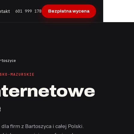
601 999 178
ntakt
Bezpłatna wycena
rtoszyce
SKO-MAZURSKIE
internetowe
e
a firm z Bartoszyca i całej Polski.