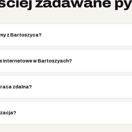
ściej zadawane py
rmy z Bartoszyca?
cje internetowe w Bartoszyach?
praca zdalna?
izacja?