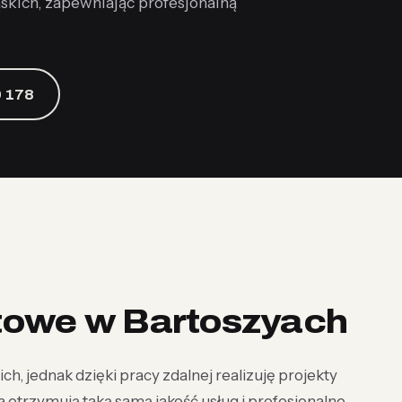
ąskich, zapewniając profesjonalną
 178
etowe w Bartoszyach
ch, jednak dzięki pracy zdalnej realizuję projekty
ca otrzymują taką samą jakość usług i profesjonalne